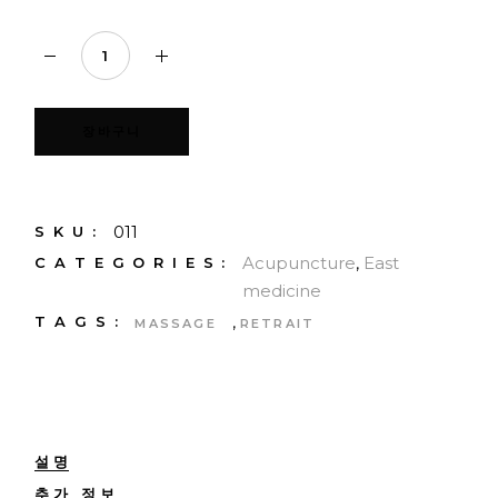
Hibiscus quantity
장바구니
011
SKU:
Acupuncture
,
East
CATEGORIES:
medicine
,
TAGS:
MASSAGE
RETRAIT
설명
추가 정보