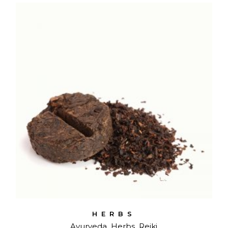
HERBS
Ayurveda
Herbs
Reiki