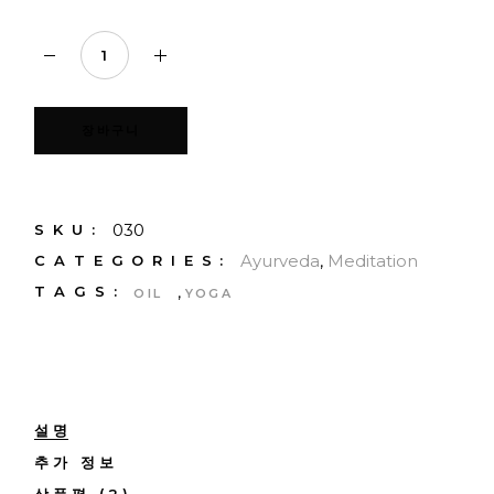
Hair mask quantity
장바구니
030
SKU:
Ayurveda
,
Meditation
CATEGORIES:
,
TAGS:
OIL
YOGA
설명
추가 정보
상품평 (2)