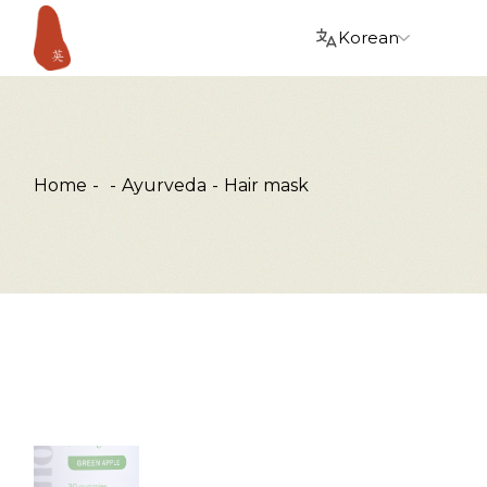
Skip
Choose
to
a
the
language
content
Home
Ayurveda
Hair mask